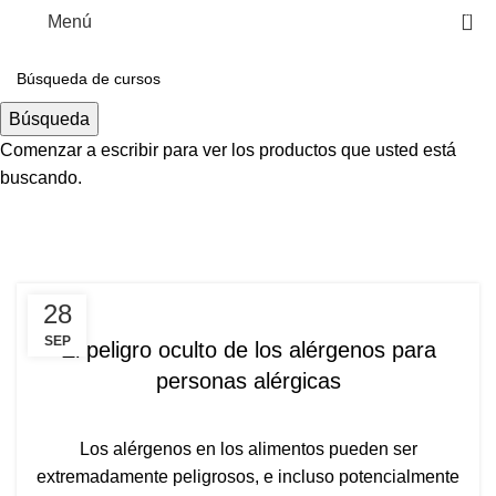
0
Menú
Posibilidad de bonificar tus cursos y formarte totalmente
gratis
Búsqueda
Puestos por
Comenzar a escribir para ver los productos que usted está
ivan_9lda4gm5
buscando.
A+100
28
SEP
El peligro oculto de los alérgenos para
personas alérgicas
Los alérgenos en los alimentos pueden ser
extremadamente peligrosos, e incluso potencialmente