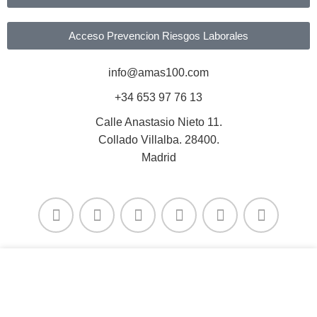
Acceso Prevencion Riesgos Laborales
info@amas100.com
+34 653 97 76 13
Calle Anastasio Nieto 11.
Collado Villalba. 28400.
Madrid
Utilizamos cookies para mejorar su experiencia en
nuestro sitio web. Al navegar por este sitio web, acepta
nuestro uso de cookies.
AVISO LEGAL
–
PROTECCIÓN DE DATOS
–